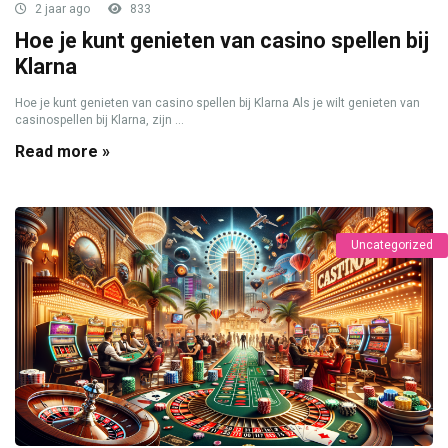
2 jaar ago
833
Hoe je kunt genieten van casino spellen bij
Klarna
Hoe je kunt genieten van casino spellen bij Klarna Als je wilt genieten van
casinospellen bij Klarna, zijn ...
Read more »
Uncategorized