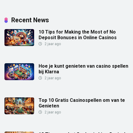
Recent News
10 Tips for Making the Most of No
Deposit Bonuses in Online Casinos
2 jaar ago
Hoe je kunt genieten van casino spellen
bij Klarna
2 jaar ago
Top 10 Gratis Casinospellen om van te
Genieten
2 jaar ago