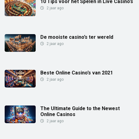
10 Tips voor het Spelen in Live Casino’s
2 jaar ago
De mooiste casino’s ter wereld
2 jaar ago
Beste Online Casino’s van 2021
2 jaar ago
The Ultimate Guide to the Newest
Online Casinos
2 jaar ago