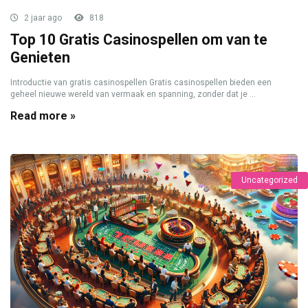
2 jaar ago
818
Top 10 Gratis Casinospellen om van te
Genieten
Introductie van gratis casinospellen Gratis casinospellen bieden een
geheel nieuwe wereld van vermaak en spanning, zonder dat je ...
Read more »
Uncategorized