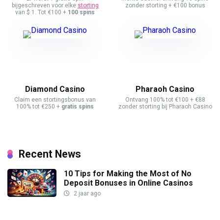
bijgeschreven voor elke
storting
zonder storting + €100 bonus
van $ 1. Tot €100 +
100 spins
Diamond Casino
Pharaoh Casino
Claim een ​​stortingsbonus van
Ontvang 100% tot €100 + €88
100% tot €250 +
gratis spins
zonder storting bij Pharaoh Casino
Recent News
10 Tips for Making the Most of No
Deposit Bonuses in Online Casinos
2 jaar ago