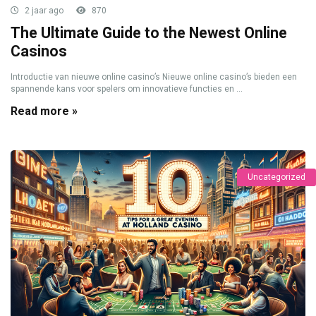
2 jaar ago
870
The Ultimate Guide to the Newest Online
Casinos
Introductie van nieuwe online casino’s Nieuwe online casino’s bieden een
spannende kans voor spelers om innovatieve functies en ...
Read more »
Uncategorized