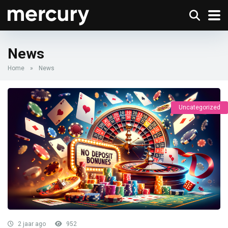
News
Home
»
News
Uncategorized
2 jaar ago
952