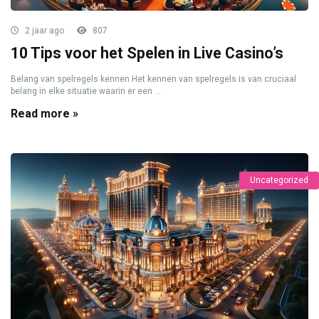
2 jaar ago
807
10 Tips voor het Spelen in Live Casino’s
Belang van spelregels kennen Het kennen van spelregels is van cruciaal
belang in elke situatie waarin er een ...
Read more »
Uncategorized