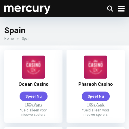
Spain
Home
»
Spain
Ocean Casino
Pharaoh Casino
Speel Nu
Speel Nu
T&Cs Apply
T&Cs Apply
*Geld alleen voor
*Geld alleen voor
nieuwe spelers
nieuwe spelers