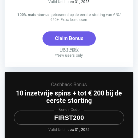
Valid Until:
dec 31, 2025
100% matchbonus
gebaseerd op de eerste storting van £/$/
€20+. Extra bonussen.
Claim Bonus
T&Cs Apply
*New users only
Cashback Bonus
10 inzetvrije spins + tot € 200 bij de
eerste storting
Bonus Code
FIRST200
Valid Until:
dec 31, 2025