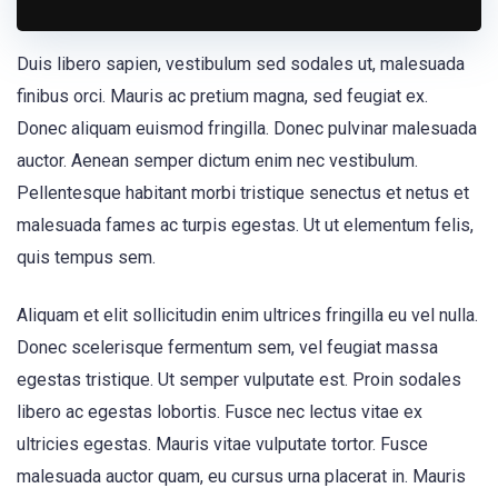
Duis libero sapien, vestibulum sed sodales ut, malesuada
finibus orci. Mauris ac pretium magna, sed feugiat ex.
Donec aliquam euismod fringilla. Donec pulvinar malesuada
auctor. Aenean semper dictum enim nec vestibulum.
Pellentesque habitant morbi tristique senectus et netus et
malesuada fames ac turpis egestas. Ut ut elementum felis,
quis tempus sem.
Aliquam et elit sollicitudin enim ultrices fringilla eu vel nulla.
Donec scelerisque fermentum sem, vel feugiat massa
egestas tristique. Ut semper vulputate est. Proin sodales
libero ac egestas lobortis. Fusce nec lectus vitae ex
ultricies egestas. Mauris vitae vulputate tortor. Fusce
malesuada auctor quam, eu cursus urna placerat in. Mauris