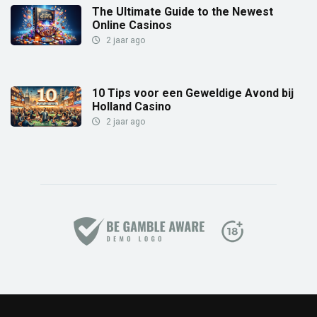
The Ultimate Guide to the Newest
Online Casinos
2 jaar ago
10 Tips voor een Geweldige Avond bij
Holland Casino
2 jaar ago