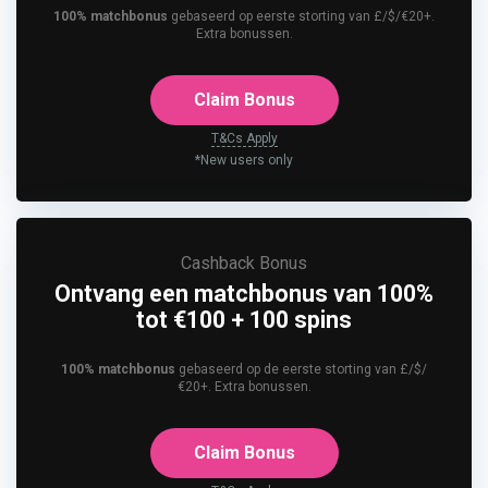
100% matchbonus
gebaseerd op eerste storting van £/$/€20+.
Extra bonussen.
Claim Bonus
T&Cs Apply
*New users only
Cashback Bonus
Ontvang een matchbonus van 100%
tot €100 + 100 spins
100% matchbonus
gebaseerd op de eerste storting van £/$/
€20+. Extra bonussen.
Claim Bonus