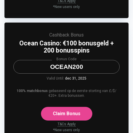
T&Cs Apply
*New users only
Cashback Bonus
Ocean Casino: €100 bonusgeld +
200 bonusspins
Bonus Code
OCEAN200
Valid Until:
dec 31, 2025
100% matchbonus
gebaseerd op de eerste storting van £/$/
€20+. Extra bonussen.
Claim Bonus
T&Cs Apply
*New users only