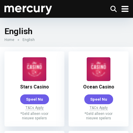
English
Home
»
English
Stars Casino
Ocean Casino
Speel Nu
Speel Nu
T&Cs Apply
T&Cs Apply
*Geld alleen voor
*Geld alleen voor
nieuwe spelers
nieuwe spelers