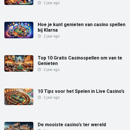
2 jaar ago
Hoe je kunt genieten van casino spellen
bij Klarna
2 jaar ago
Top 10 Gratis Casinospellen om van te
Genieten
2 jaar ago
10 Tips voor het Spelen in Live Casino’s
2 jaar ago
De mooiste casino’s ter wereld