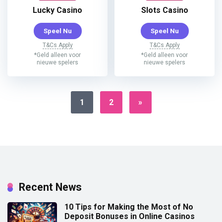
Lucky Casino
Slots Casino
Speel Nu
Speel Nu
T&Cs Apply
T&Cs Apply
*Geld alleen voor
*Geld alleen voor
nieuwe spelers
nieuwe spelers
1
2
»
Recent News
10 Tips for Making the Most of No
Deposit Bonuses in Online Casinos