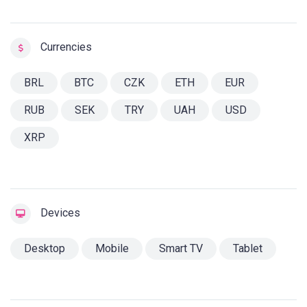
Currencies
BRL
BTC
CZK
ETH
EUR
RUB
SEK
TRY
UAH
USD
XRP
Devices
Desktop
Mobile
Smart TV
Tablet