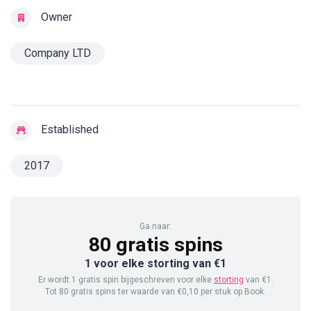
Owner
Company LTD
Established
2017
Ga naar:
80 gratis spins
1 voor elke storting van €1
Er wordt 1 gratis spin bijgeschreven voor elke
storting
van €1.
Tot 80 gratis spins ter waarde van €0,10 per stuk op Book.