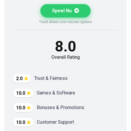
Speel Nu
*Geld alleen voor nieuwe spelers
8.0
Overall Rating
Trust & Fairness
2.0
Games & Software
10.0
Bonuses & Promotions
10.0
Customer Support
10.0