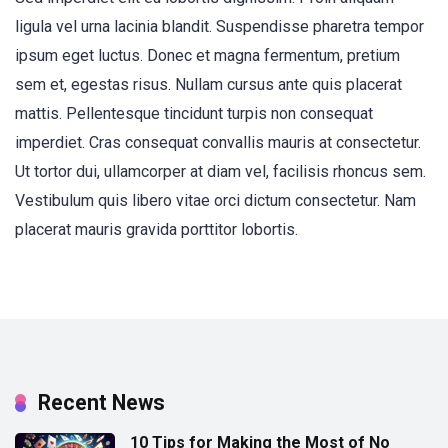
ligula vel urna lacinia blandit. Suspendisse pharetra tempor
ipsum eget luctus. Donec et magna fermentum, pretium
sem et, egestas risus. Nullam cursus ante quis placerat
mattis. Pellentesque tincidunt turpis non consequat
imperdiet. Cras consequat convallis mauris at consectetur.
Ut tortor dui, ullamcorper at diam vel, facilisis rhoncus sem.
Vestibulum quis libero vitae orci dictum consectetur. Nam
placerat mauris gravida porttitor lobortis.
Recent News
10 Tips for Making the Most of No