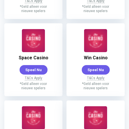
T&Cs Apply
T&Cs Apply
*Geld alleen voor
*Geld alleen voor
nieuwe spelers
nieuwe spelers
Space Casino
Win Casino
Speel Nu
Speel Nu
T&Cs Apply
T&Cs Apply
*Geld alleen voor
*Geld alleen voor
nieuwe spelers
nieuwe spelers