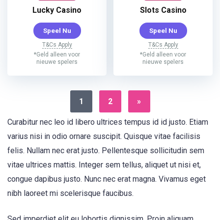
Lucky Casino
Slots Casino
Speel Nu
Speel Nu
T&Cs Apply
T&Cs Apply
*Geld alleen voor
*Geld alleen voor
nieuwe spelers
nieuwe spelers
1
2
»
Curabitur nec leo id libero ultrices tempus id id justo. Etiam
varius nisi in odio ornare suscipit. Quisque vitae facilisis
felis. Nullam nec erat justo. Pellentesque sollicitudin sem
vitae ultrices mattis. Integer sem tellus, aliquet ut nisi et,
congue dapibus justo. Nunc nec erat magna. Vivamus eget
nibh laoreet mi scelerisque faucibus.
Sed imperdiet elit eu lobortis dignissim. Proin aliquam