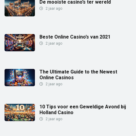
De mooiste casino’s ter wereld
2 jaar ago
Beste Online Casino’s van 2021
2 jaar ago
The Ultimate Guide to the Newest
Online Casinos
2 jaar ago
10 Tips voor een Geweldige Avond bij
Holland Casino
2 jaar ago