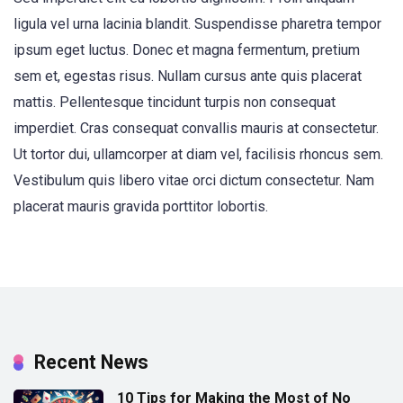
ligula vel urna lacinia blandit. Suspendisse pharetra tempor
ipsum eget luctus. Donec et magna fermentum, pretium
sem et, egestas risus. Nullam cursus ante quis placerat
mattis. Pellentesque tincidunt turpis non consequat
imperdiet. Cras consequat convallis mauris at consectetur.
Ut tortor dui, ullamcorper at diam vel, facilisis rhoncus sem.
Vestibulum quis libero vitae orci dictum consectetur. Nam
placerat mauris gravida porttitor lobortis.
Recent News
10 Tips for Making the Most of No